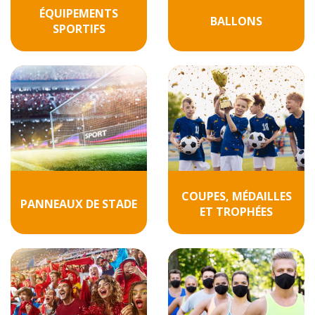
ÉQUIPEMENTS
BALLONS
SPORTIFS
COUPES, MÉDAILLES
PANNEAUX DE STADE
ET TROPHÉES