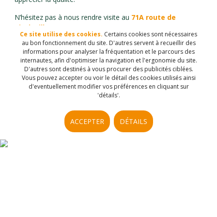
N’hésitez pas à nous rendre visite au
71A route de
Bischwiller – 67500 HAGUENAU.
Ce site utilise des cookies.
Certains cookies sont nécessaires
au bon fonctionnement du site. D'autres servent à recueillir des
Nous vous accueillons sur RDV du Lundi au Vendredi
informations pour analyser la fréquentation et le parcours des
de
9h30 à 12h30
et de
14h00 à 18h00.
internautes, afin d'optimiser la navigation et l'ergonomie du site.
D'autres sont destinés à vous procurer des publicités ciblées.
Vous pouvez accepter ou voir le détail des cookies utilisés ainsi
d'eventuellement modifier vos préférences en cliquant sur
'détails'.
ACCEPTER
DÉTAILS
AVIS CLIENTS