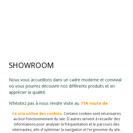
SHOWROOM
Nous vous accueillons dans un cadre moderne et convivial
où vous pourrez découvrir nos différents produits et en
apprécier la qualité.
N’hésitez pas à nous rendre visite au
71A route de
Bischwiller – 67500 HAGUENAU.
Ce site utilise des cookies.
Certains cookies sont nécessaires
au bon fonctionnement du site. D'autres servent à recueillir des
Nous vous accueillons sur RDV du Lundi au Vendredi
informations pour analyser la fréquentation et le parcours des
de
9h30 à 12h30
et de
14h00 à 18h00.
internautes, afin d'optimiser la navigation et l'ergonomie du site.