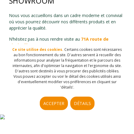
SHOWROOM
Nous vous accueillons dans un cadre moderne et convivial
où vous pourrez découvrir nos différents produits et en
apprécier la qualité.
N’hésitez pas à nous rendre visite au
71A route de
Bischwiller – 67500 HAGUENAU.
Ce site utilise des cookies.
Certains cookies sont nécessaires
au bon fonctionnement du site. D'autres servent à recueillir des
Nous vous accueillons sur RDV du Lundi au Vendredi
informations pour analyser la fréquentation et le parcours des
de
9h30 à 12h30
et de
14h00 à 18h00.
internautes, afin d'optimiser la navigation et l'ergonomie du site.
D'autres sont destinés à vous procurer des publicités ciblées.
Vous pouvez accepter ou voir le détail des cookies utilisés ainsi
d'eventuellement modifier vos préférences en cliquant sur
'détails'.
ACCEPTER
DÉTAILS